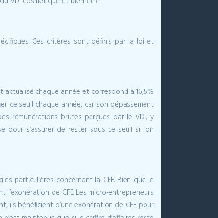
 du VDI cosmétique et bien-être.
fiques. Ces critères sont définis par la loi et
l est actualisé chaque année et correspond à 16,5%
fier ce seuil chaque année, car son dépassement
 des rémunérations brutes perçues par le VDI, y
e pour s’assurer de rester sous ce seuil si l’on
es particulières concernant la CFE. Bien que le
t l’exonération de CFE. Les micro-entrepreneurs
nt, ils bénéficient d’une exonération de CFE pour