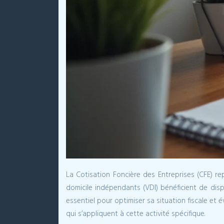
La Cotisation Foncière des Entreprises (CFE) r
domicile indépendants (VDI) bénéficient de disp
essentiel pour optimiser sa situation fiscale et é
qui s’appliquent à cette activité spécifique.