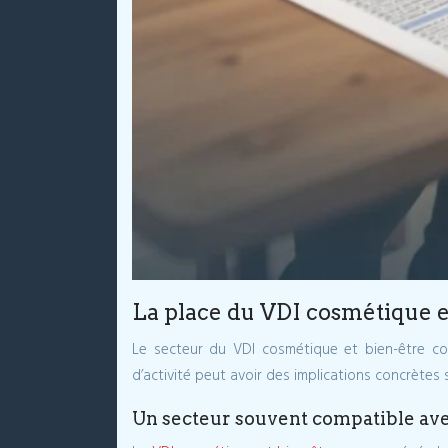
La place du VDI cosmétique et
Le secteur du VDI cosmétique et bien-être con
d’activité peut avoir des implications concrètes s
Un secteur souvent compatible avec