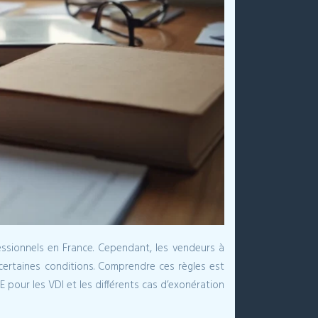
essionnels en France. Cependant, les vendeurs à
 certaines conditions. Comprendre ces règles est
FE pour les VDI et les différents cas d’exonération