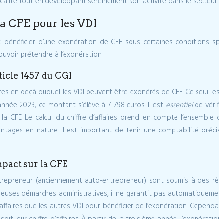
scalité tout en développant sereinement son activité dans le secteur
la CFE pour les VDI
énéficier d’une exonération de CFE sous certaines conditions spéci
uvoir prétendre à l’exonération.
rticle 1457 du CGI
affaires en deçà duquel les VDI peuvent être exonérés de CFE. Ce seui
’année 2023, ce montant s’élève à 7 798 euros. Il est
essentiel
de véri
la CFE. Le calcul du chiffre d’affaires prend en compte l’ensemble
ntages en nature. Il est important de tenir une comptabilité précis
pact sur la CFE
repreneur (anciennement auto-entrepreneur) sont soumis à des règl
reuses démarches administratives, il ne garantit pas automatiquemen
’affaires que les autres VDI pour bénéficier de l’exonération. Cependa