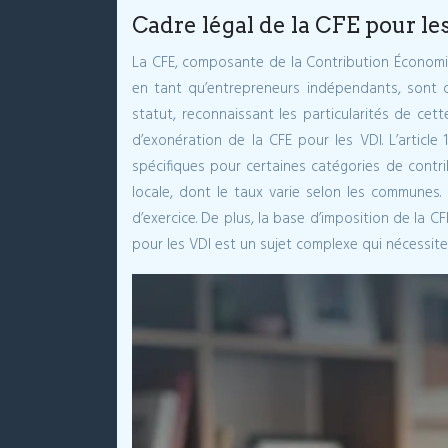
Cadre légal de la CFE pour l
La CFE, composante de la Contribution Économique
en tant qu’entrepreneurs indépendants, sont d
statut, reconnaissant les particularités de ce
d’exonération de la CFE pour les VDI. L’article
spécifiques pour certaines catégories de contri
locale, dont le taux varie selon les communes. 
d’exercice. De plus, la base d’imposition de la CF
pour les VDI est un sujet complexe qui nécessite 