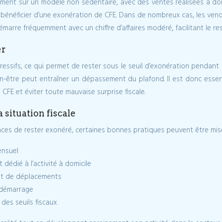
ent sur un modèle non sédentaire, avec des ventes réalisées à domic
énéficier d’une exonération de CFE. Dans de nombreux cas, les vendeu
é démarre fréquemment avec un chiffre d’affaires modéré, facilitant le re
er
ssifs, ce qui permet de rester sous le seuil d’exonération pendant l
n-être peut entraîner un dépassement du plafond. Il est donc essentie
 CFE et éviter toute mauvaise surprise fiscale.
situation fiscale
ances de rester exonéré, certaines bonnes pratiques peuvent être mis
ensuel
dédié à l’activité à domicile
 et de déplacements
 démarrage
 des seuils fiscaux