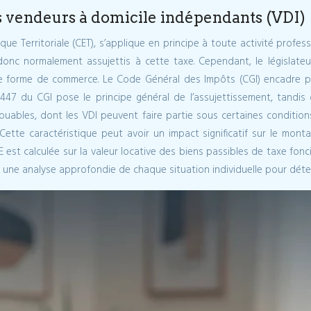
es vendeurs à domicile indépendants (VDI)
 Territoriale (CET), s’applique en principe à toute activité profess
onc normalement assujettis à cette taxe. Cependant, le législateu
tte forme de commerce. Le Code Général des Impôts (CGI) encadre p
 1447 du CGI pose le principe général de l’assujettissement, tandis 
buables, dont les VDI peuvent faire partie sous certaines conditions
Cette caractéristique peut avoir un impact significatif sur le mont
E est calculée sur la valeur locative des biens passibles de taxe fonciè
une analyse approfondie de chaque situation individuelle pour détermin