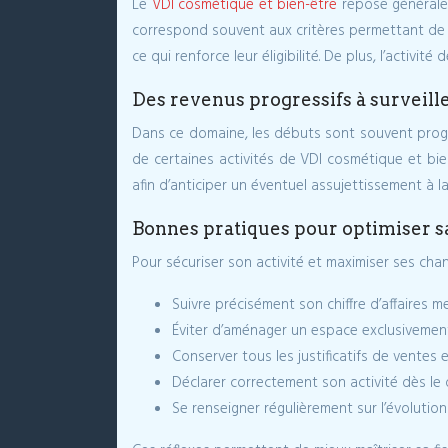
Le
VDI cosmétique et bien-être
repose généralem
correspond souvent aux critères permettant de b
ce qui renforce leur éligibilité. De plus, l’activit
Des revenus progressifs à surveill
Dans ce domaine, les débuts sont souvent progre
de certaines activités de VDI cosmétique et bie
afin d’anticiper un éventuel assujettissement à la
Bonnes pratiques pour optimiser sa 
Pour sécuriser son activité et maximiser ses ch
Suivre précisément son chiffre d’affaires m
Éviter d’aménager un espace exclusivement 
Conserver tous les justificatifs de ventes
Déclarer correctement son activité dès le
Se renseigner régulièrement sur l’évolution