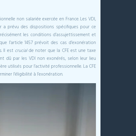
ionnelle non salariée exercée en France. Les VDI,
r a prévu des dispositions spécifiques pour ce
récisément les conditions d’assujettissement et
que l’article 1457 prévoit des cas d’exonération
. Il est
crucial
de noter que la CFE est une taxe
ant dû par les VDI non exonérés, selon leur lieu
re utilisés pour l’activité professionnelle. La CFE
er l’éligibilité à l’exonération.