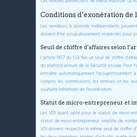
Ces réflexes permettent de mieux maîtriser sa fi
Conditions d’exonération de 
Les vendeurs à domicile indépendants peuvent b
doivent être scrupuleusement respectés pour po
Seuil de chiffre d’affaires selon l’a
L’article 1457 du CGI fixe un seuil de chiffre d’
du plafond annuel de la Sécurité sociale. Pour l
entraîne automatiquement l’assujettissement à 
compris les commissions, les remises et les ava
souhaite bénéficier de l’exonération.
Statut de micro-entrepreneur et im
Les VDI ayant opté pour le statut de micro-ent
statut de micro-entrepreneur simplifie de nomb
VDI doivent respecter le même seuil de chiffre d